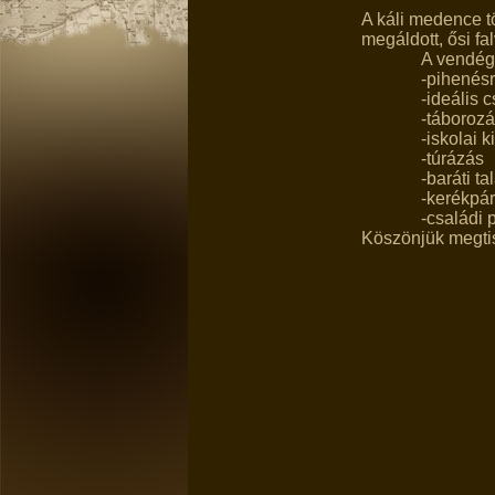
A káli medence t
megáldott, ősi fa
A vendég
-pihenés
-ideális 
-táboroz
-iskolai 
-túrázás
-baráti t
-kerékpár
-családi
Köszönjük megtis